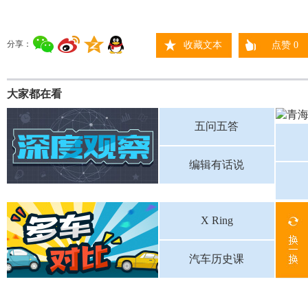
分享：
收藏文本
点赞
0
大家都在看
五问五答
编辑有话说
X Ring
汽车历史课