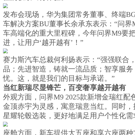
发布会现场，华为集团常务董事、终端B
车解决方案BU董事长余承东表示：“问界
车高端化的重大里程碑，今年问界M9要
进，让用户‘越开越有’！”
赛力斯汽车总裁何利扬表示：“强强联合
品；先进智造，铸就一流品质；智享服务
忧。这，就是我们的目标与承诺。”
当红新瑞尽显锋芒，百变奢享越开越有
外观方面，问界M9 2025款新增金瑞红
金顶赤宇为灵感，寓意瑞意当红。同时，提
星耀轮毂选装，更好地满足用户个性化需
座舱方面，新车提供大五座和享六座两种