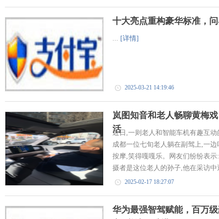
十大亮点重构豪华标准，问界M9
...
[详情]
2025-03-21 14:19:46
岚图知音和老人畅聊黄梅戏
活
近日,一则老人和智能车机有趣互动
成都一位七旬老人躺在副驾上,一边
按摩,笑得嘎嘎乐。网友们纷纷表示
摄者是这位老人的孙子,他在采访中透露
2025-02-17 18:27:07
华为最强智驾赋能，百万级