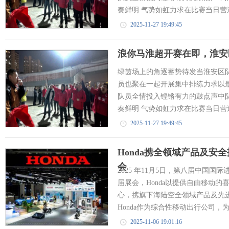
奏鲜明 气势如虹力求在比赛当日营造
2025-11-27 19:49:45
浪你马淮超开赛在即，淮安
绿茵场上的角逐蓄势待发当淮安区
员也聚在一起开展集中排练力求以最
队员全情投入铿锵有力的鼓点声中
奏鲜明 气势如虹力求在比赛当日营造
2025-11-27 19:49:45
Honda携全领域产品及安
会
2025 年11月5日，第八届中国
届展会，Honda以提供自由移动的喜悦和S
心，携旗下海陆空全领域产品及先
Honda作为综合性移动出行公司，为
2025-11-06 19:01:16