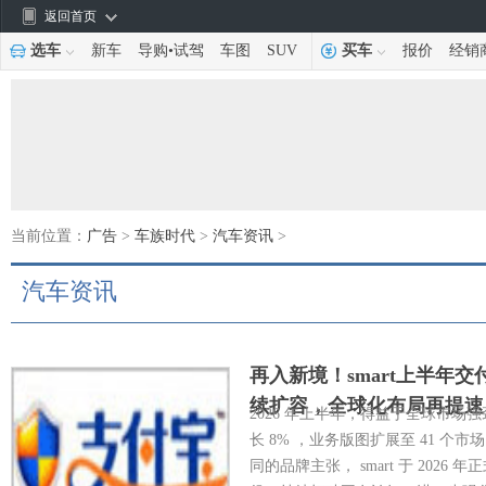
返回首页
选车
新车
导购
•
试驾
车图
SUV
买车
报价
经销
当前位置：
广告
>
车族时代
>
汽车资讯
>
汽车资讯
再入新境！smart上半年
续扩容，全球化布局再提速
2026 年上半年，得益于全球市场强
长 8% ，业务版图扩展至 41 个市
同的品牌主张， smart 于 2026 年正式启动