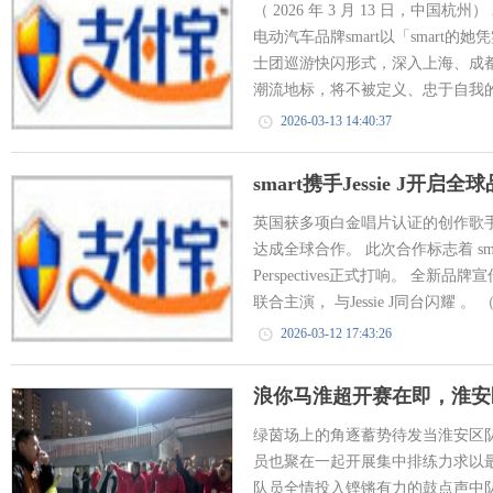
（ 2026 年 3 月 13 日，中国
电动汽车品牌smart以「smart
士团巡游快闪形式，深入上海、成都
潮流地标，将不被定义、忠于自我的
2026-03-13 14:40:37
smart携手Jessie J开启
英国获多项白金唱片认证的创作歌手 Jes
达成全球合作。 此次合作标志着 smart
Perspectives正式打响。 全新品
联合主演， 与Jessie J同台闪耀 。 （ 2
2026-03-12 17:43:26
浪你马淮超开赛在即，淮安
绿茵场上的角逐蓄势待发当淮安区
员也聚在一起开展集中排练力求以最
队员全情投入铿锵有力的鼓点声中