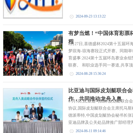
2024-09-23 13:13:22
有梦当燃！“中国体育彩票杯
程
8月27日,喜德盛杯2024第十五
梦琼海-琼海赛段正式开赛。同期
育盛事:2024第十五届环岛赛业余
联赛。 和职业选手同一赛道,共享顶
2024-08-28 15:36:24
比亚迪与国际皮划艇联合会
作，共同推动龙舟入奥
6 月5日,比亚迪与国际皮划艇联
协议,国际皮划艇联合会主席托马斯
德派蒂特,中国皮划艇协会秘书长张
亚迪品牌及公关处品牌推广部经理尹
2024-06-11 09:14:46