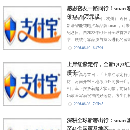
感恩密友一路同行！smar
价14.29万元起
（ 2026 年 6 月 8 日，杭州）
新奢智能纯电汽车品牌 smart，迎
纪念日。自2022年6月6日全球首发以
学、硬核可靠品质与持续进化的智能
2026-06-10 16:47:01
上岸红紫定行，全新QQ3
搭子”
6月7日高考首日，「上岸红紫定行
坊、河南开封三地考点外同步开启。
相，车上摆放着超大状元帽，前备
码放着写满祝福的好运签。考生们摸
2026-06-08 17:05:45
深耕全球新奢出行：smar
至41个国家及地区