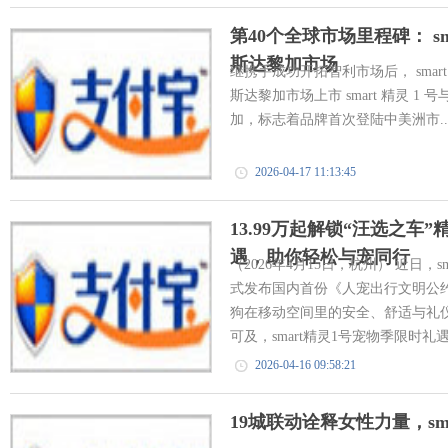
第40个全球市场里程碑： s
斯达黎加市场
继携手成功开拓智利市场后， smart 
斯达黎加市场上市 smart 精灵 1 号
加，标志着品牌首次登陆中美洲市..
2026-04-17 11:13:45
13.99万起解锁“汪选之车”
遇，助你轻松与宠同行
（2026年4月15日，杭州） 近日，s
式发布国内首份《人宠出行文明公
狗在移动空间里的安全、舒适与礼
可及，smart精灵1号宠物季限时礼
2026-04-16 09:58:21
19城联动诠释女性力量，sm