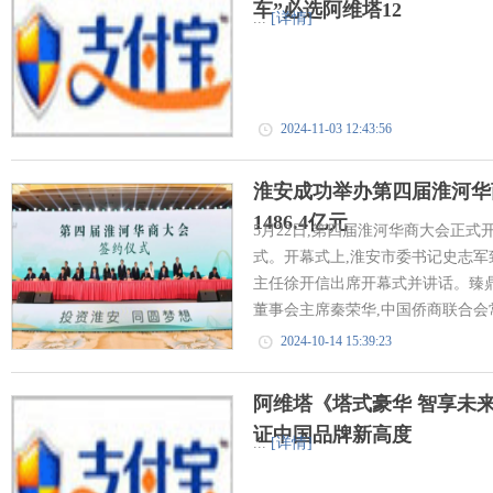
车”必选阿维塔12
...
[详情]
2024-11-03 12:43:56
淮安成功举办第四届淮河华商
1486.4亿元
5月22日,第四届淮河华商大会正式
式。开幕式上,淮安市委书记史志
主任徐开信出席开幕式并讲话。臻
董事会主席秦荣华,中国侨商联合会常
2024-10-14 15:39:23
阿维塔《塔式豪华 智享未
证中国品牌新高度
...
[详情]